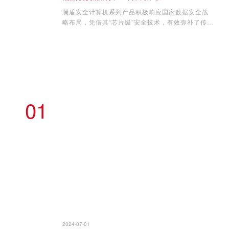
澜盾安全计算机系列产品积极响应国家数据安全战
略布局，凭借其“芯片级”安全技术，有效弥补了传统
安全软件防护的不足，展现了卓越的技术实力和创
新能力。这款产品不仅为用户提供了更加可靠、便
捷的数据安全保障，还广泛适用于党政机关、企事
业单位，为数据安全防护提供了一种全新的方式与
手段。随着数字化转型的加速，澜盾安全计算机系
列产品将在数据安全领域发挥更加重要的作用，为
数字中国的建设贡献更多力量。
01
2024-07-01