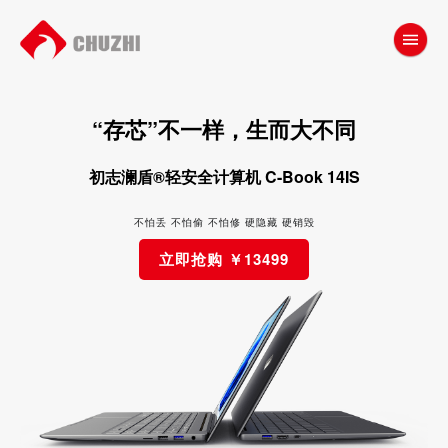
“存芯”不一样，生而大不同
初志澜盾®轻安全计算机 C-Book 14IS
不怕丢 不怕偷 不怕修 硬隐藏 硬销毁
立即抢购 ￥13499