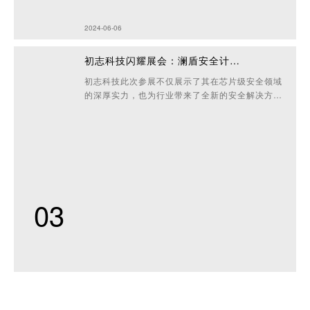
2024-06-06
初志科技闪耀展会：澜盾安全计算机系列产品展现芯片级安全防护新高度
初志科技此次参展不仅展示了其在芯片级安全领域
的深厚实力，也为行业带来了全新的安全解决方
案。随着信息安全问题日益突出，芯片级安全产品
将成为未来的重要发展方向。初志科技将继续致力
于研发更多创新产品，为用户提供全方位的安全保
障。
03