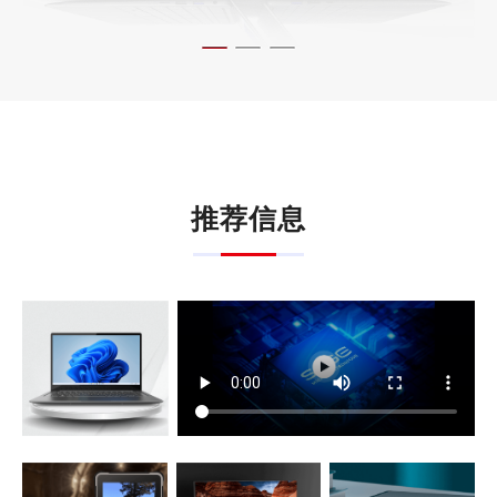
推荐信息
初志澜盾®大梁
轻安全计算机
安全三防平板 10.1"
安全一体机 23.8"
安全MINI PC
IP67
Morden Commercial All in One device
小的让人惊叹